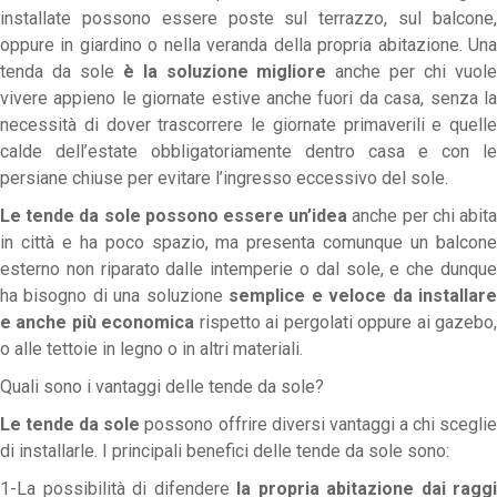
installate possono essere poste sul terrazzo, sul balcone,
oppure in giardino o nella veranda della propria abitazione. Una
tenda da sole
è la soluzione migliore
anche per chi vuol
vivere appieno le giornate estive anche fuori da casa, senza la
necessità di dover trascorrere le giornate primaverili e quelle
calde dell’estate obbligatoriamente dentro casa e con le
persiane chiuse per evitare l’ingresso eccessivo del sole.
Le tende da sole possono essere un’idea
anche per chi abit
in città e ha poco spazio, ma presenta comunque un balcone
esterno non riparato dalle intemperie o dal sole, e che dunque
ha bisogno di una soluzione
semplice e veloce da
installar
e anche più economica
rispetto ai pergolati oppure ai gazebo
o alle tettoie in legno o in altri materiali.
Quali sono i vantaggi delle tende da sole?
Le tende da sole
possono offrire diversi vantaggi a chi scegli
di installarle. I principali benefici delle tende da sole sono:
1-La possibilità di difendere
la propria abitazione dai raggi