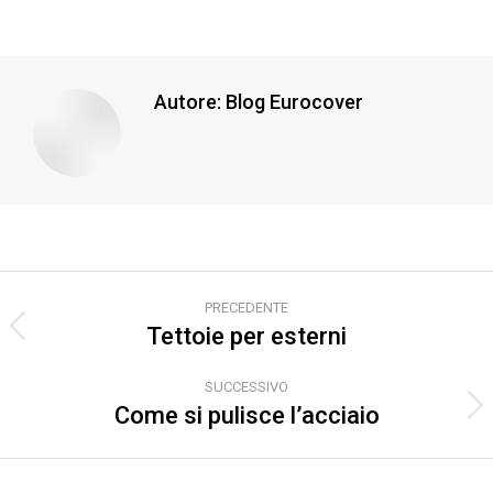
Autore:
Blog Eurocover
Naviga
PRECEDENTE
tra
Tettoie per esterni
Post
precedente:
i
SUCCESSIVO
post
Come si pulisce l’acciaio
Prossimo
post: