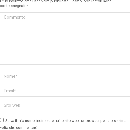
Il tuo indirizzo email non verrà pubblicato. I campi obbligatori sono
contrassegnati
*
Commento
Nome *
Email *
Sito web
Salva il mio nome, indirizzo email e sito web nel browser per la prossima
volta che commenterò.