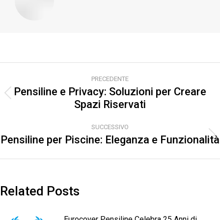
Naviga
PRECEDENTE
tra
Pensiline e Privacy: Soluzioni per Creare
Post
Spazi Riservati
i
precedente:
post
SUCCESSIVO
Pensiline per Piscine: Eleganza e Funzionalità
Prossimo
post:
Related Posts
Eurocover Pensiline Celebra 25 Anni di