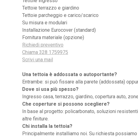
Tettoie ingresso
Tettoie terrazzo e giardino
Tettoie parcheggio e carico/scarico
Su misura e modulari
Installazione Eurocover (standard)
Fornitura materiale (opzione)
Richiedi preventivo
Chiama 328 1759975
Scrivi una mail
Una tettoia è addossata o autoportante?
Entrambe: si può fissare alla parete (addossata) oppur
Dove si usa più spesso?
Ingresso casa, terrazzo, giardino, copertura auto, zone
Che coperture si possono scegliere?
In base al progetto: policarbonato, soluzioni resistent
altre finiture.
Chi installa la tettoia?
Principalmente installiamo noi. Su richiesta possiamo f