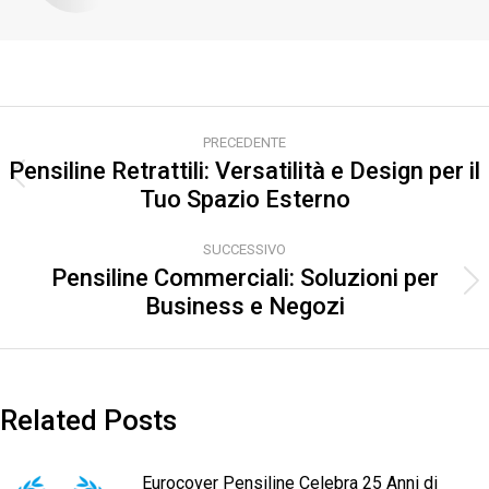
Naviga
PRECEDENTE
tra
Pensiline Retrattili: Versatilità e Design per il
Post
Tuo Spazio Esterno
i
precedente:
post
SUCCESSIVO
Pensiline Commerciali: Soluzioni per
Prossimo
Business e Negozi
post:
Related Posts
Eurocover Pensiline Celebra 25 Anni di