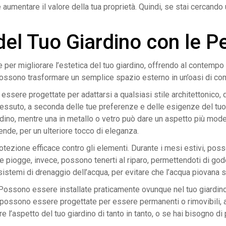
 e aumentare il valore della tua proprietà. Quindi, se stai cercand
 del Tuo Giardino con le P
per migliorare l’estetica del tuo giardino, offrendo al contempo
li, possono trasformare un semplice spazio esterno in un’oasi di co
essere progettate per adattarsi a qualsiasi stile architettonico,
tessuto, a seconda delle tue preferenze e delle esigenze del tuo
rdino, mentre una in metallo o vetro può dare un aspetto più mode
tende, per un ulteriore tocco di eleganza.
otezione efficace contro gli elementi. Durante i mesi estivi, pos
elle piogge, invece, possono tenerti al riparo, permettendoti di 
 sistemi di drenaggio dell’acqua, per evitare che l’acqua piovana s
à. Possono essere installate praticamente ovunque nel tuo giardino
re, possono essere progettate per essere permanenti o rimovibili,
 l’aspetto del tuo giardino di tanto in tanto, o se hai bisogno di 