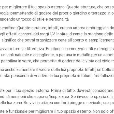
per migliorare il tuo spazio esterno. Queste strutture, che poss
ioggia, permettendo di godere del proprio giardino o terrazzo in 
iungendo un tocco di stile e personalità.
pensiline. Queste strutture, infatti, creano un’area ombreggiata d
i effetti dannosi dei raggi UV. Inoltre, durante la stagione delle
significa che potrai organizzare cene all’aperto o semplicemente
vero fare la differenza. Esistono innumerevoli stili e design tra
r un look naturale e accogliente, o per una in metallo per un aspe
ensilina in vetro, che permette di godere della vista del cielo me
anche aumentare il valore della tua proprietà. Infatti, un bello s
stai pensando di vendere la tua proprietà in futuro, l’installaz
sta per il tuo spazio esterno. Prima di tutto, dovresti considerare
andi dimensioni che copra un’ampia area. Se invece lo spazio è li
ella tua zona. Se vivi in un’area con forti piogge o nevicate, una 
nte e funzionale per migliorare il tuo spazio esterno. Non solo o