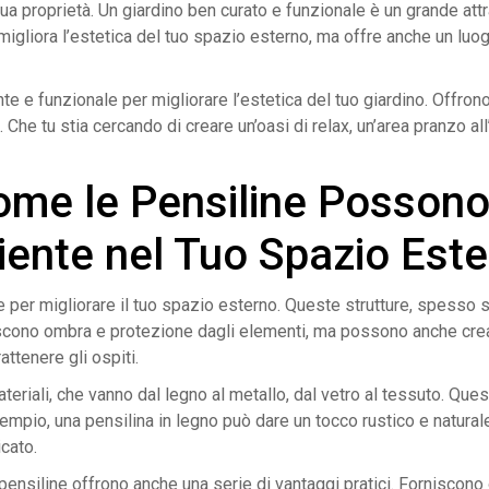
ua proprietà. Un giardino ben curato e funzionale è un grande attra
igliora l’estetica del tuo spazio esterno, ma offre anche un luogo
te e funzionale per migliorare l’estetica del tuo giardino. Offro
Che tu stia cercando di creare un’oasi di relax, un’area pranzo all
Come le Pensiline Posson
ente nel Tuo Spazio Est
 per migliorare il tuo spazio esterno. Queste strutture, spesso 
niscono ombra e protezione dagli elementi, ma possono anche crea
attenere gli ospiti.
materiali, che vanno dal legno al metallo, dal vetro al tessuto. Que
sempio, una pensilina in legno può dare un tocco rustico e natural
cato.
e pensiline offrono anche una serie di vantaggi pratici. Forniscono