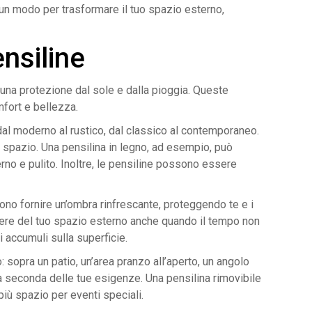
o un modo per trasformare il tuo spazio esterno,
ensiline
 una protezione dal sole e dalla pioggia. Queste
mfort e bellezza.
 dal moderno al rustico, dal classico al contemporaneo.
 spazio. Una pensilina in legno, ad esempio, può
rno e pulito. Inoltre, le pensiline possono essere
sono fornire un’ombra rinfrescante, proteggendo te e i
godere del tuo spazio esterno anche quando il tempo non
i accumuli sulla superficie.
: sopra un patio, un’area pranzo all’aperto, un angolo
 a seconda delle tue esigenze. Una pensilina rimovibile
più spazio per eventi speciali.