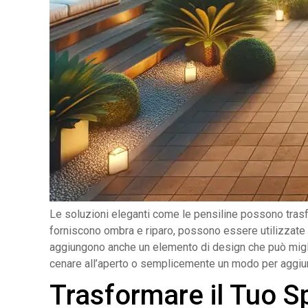
Le soluzioni eleganti come le pensiline possono trasfo
forniscono ombra e riparo, possono essere utilizzate in
aggiungono anche un elemento di design che può miglior
cenare all’aperto o semplicemente un modo per aggiung
Trasformare il Tuo S