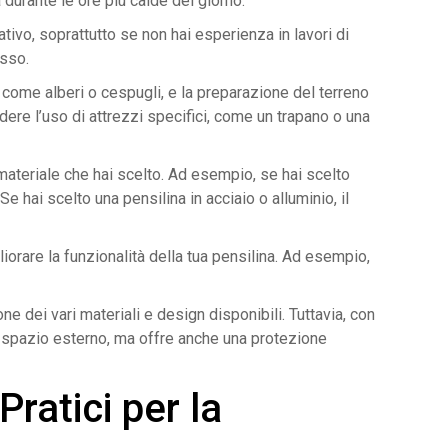
 durante le ore più calde del giorno.
ivo, soprattutto se non hai esperienza in lavori di
esso.
i, come alberi o cespugli, e la preparazione del terreno
dere l’uso di attrezzi specifici, come un trapano o una
 materiale che hai scelto. Ad esempio, se hai scelto
e hai scelto una pensilina in acciaio o alluminio, il
iorare la funzionalità della tua pensilina. Ad esempio,
e dei vari materiali e design disponibili. Tuttavia, con
uo spazio esterno, ma offre anche una protezione
ratici per la