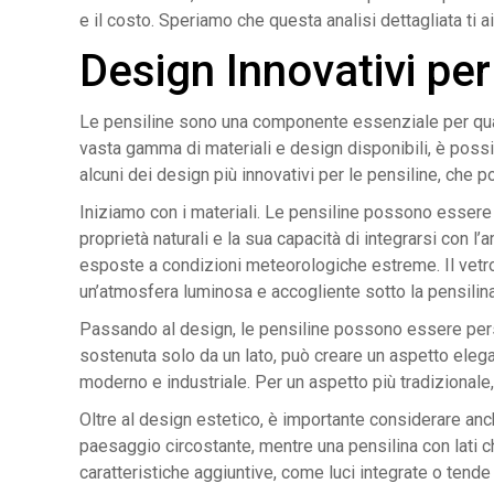
e il costo. Speriamo che questa analisi dettagliata ti a
Design Innovativi per
Le pensiline sono una componente essenziale per quals
vasta gamma di materiali e design disponibili, è possib
alcuni dei design più innovativi per le pensiline, che p
Iniziamo con i materiali. Le pensiline possono essere re
proprietà naturali e la sua capacità di integrarsi con l
esposte a condizioni meteorologiche estreme. Il vetro
un’atmosfera luminosa e accogliente sotto la pensilina
Passando al design, le pensiline possono essere perso
sostenuta solo da un lato, può creare un aspetto elegan
moderno e industriale. Per un aspetto più tradizionale,
Oltre al design estetico, è importante considerare anch
paesaggio circostante, mentre una pensilina con lati c
caratteristiche aggiuntive, come luci integrate o tende r