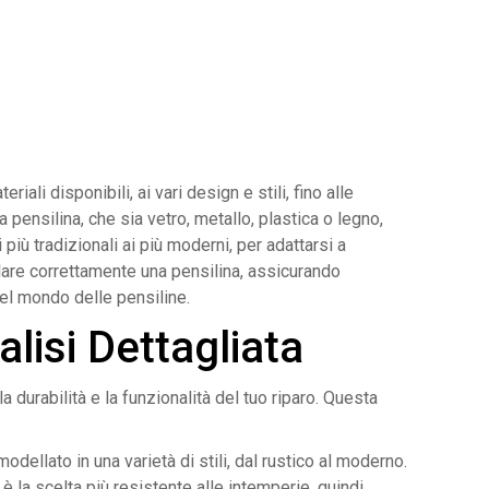
ali disponibili, ai vari design e stili, fino alle
 pensilina, che sia vetro, metallo, plastica o legno,
più tradizionali ai più moderni, per adattarsi a
allare correttamente una pensilina, assicurando
 nel mondo delle pensiline.
alisi Dettagliata
 durabilità e la funzionalità del tuo riparo. Questa
odellato in una varietà di stili, dal rustico al moderno.
è la scelta più resistente alle intemperie, quindi