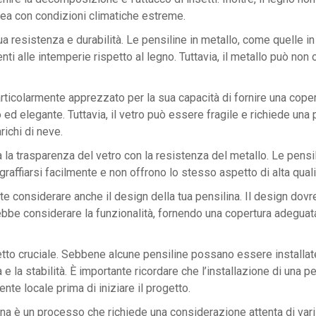
rea con condizioni climatiche estreme.
 resistenza e durabilità. Le pensiline in metallo, come quelle in 
i alle intemperie rispetto al legno. Tuttavia, il metallo può non 
particolarmente apprezzato per la sua capacità di fornire una cop
 elegante. Tuttavia, il vetro può essere fragile e richiede una pu
richi di neve.
 la trasparenza del vetro con la resistenza del metallo. Le pensili
 graffiarsi facilmente e non offrono lo stesso aspetto di alta quali
e considerare anche il design della tua pensilina. Il design dovre
dovrebbe considerare la funzionalità, fornendo una copertura adegu
aspetto cruciale. Sebbene alcune pensiline possano essere installa
 e la stabilità. È importante ricordare che l’installazione di una p
nte locale prima di iniziare il progetto.
ina è un processo che richiede una considerazione attenta di vari fa