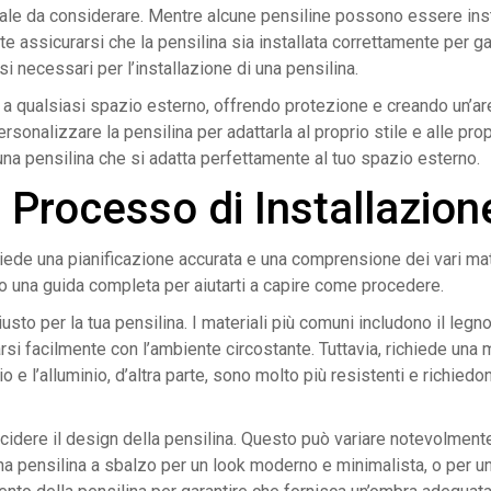
ruciale da considerare. Mentre alcune pensiline possono essere ins
te assicurarsi che la pensilina sia installata correttamente per ga
 necessari per l’installazione di una pensilina.
 a qualsiasi spazio esterno, offrendo protezione e creando un’are
ersonalizzare la pensilina per adattarla al proprio stile e alle p
è una pensilina che si adatta perfettamente al tuo spazio esterno.
Processo di Installazione
iede una pianificazione accurata e una comprensione dei vari mate
 una guida completa per aiutarti a capire come procedere.
sto per la tua pensilina. I materiali più comuni includono il legno,
rarsi facilmente con l’ambiente circostante. Tuttavia, richiede un
io e l’alluminio, d’altra parte, sono molto più resistenti e rich
ecidere il design della pensilina. Questo può variare notevolmen
na pensilina a sbalzo per un look moderno e minimalista, o per u