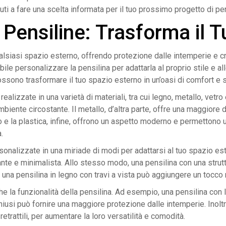
iuti a fare una scelta informata per il tuo prossimo progetto di pen
 Pensiline: Trasforma il 
iasi spazio esterno, offrendo protezione dalle intemperie e cre
ile personalizzare la pensilina per adattarla al proprio stile e 
ossono trasformare il tuo spazio esterno in un’oasi di comfort e s
alizzate in una varietà di materiali, tra cui legno, metallo, vetro
’ambiente circostante. Il metallo, d’altra parte, offre una maggiore
 e la plastica, infine, offrono un aspetto moderno e permettono
.
nalizzate in una miriade di modi per adattarsi al tuo spazio est
te e minimalista. Allo stesso modo, una pensilina con una struttu
 una pensilina in legno con travi a vista può aggiungere un tocco 
e la funzionalità della pensilina. Ad esempio, una pensilina con l
hiusi può fornire una maggiore protezione dalle intemperie. Inol
etrattili, per aumentare la loro versatilità e comodità.