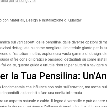
atici per la Longevità
 con Materiali, Design e Installazione di Qualità!”
ca sui vari aspetti delle pensiline, dalle diverse opzioni di materi
zioni dettagliate su come scegliere il materiale giusto per la tua
ione e l’estetica. Inoltre, esplora una vasta gamma di design, dai 
la guida offre consigli pratici e passaggi dettagliati su come inst
 fai-da-te, questa guida è un’utile risorsa per aiutarti a navigare
er la Tua Pensilina: Un’An
o fondamentale che influisce non solo sull’estetica, ma anche sulla
i disponibili, aiutandoti a fare una scelta informata.
re un aspetto naturale e caldo. Il legno è versatile e può essere m
re la decomposizione e l’attacco di insetti. Inoltre, il legno non 