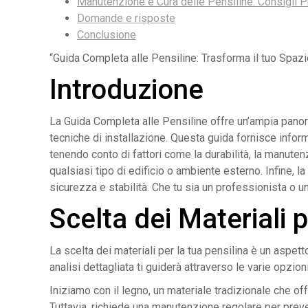
Manutenzione e Cura delle Pensiline: Consigli Pr
Domande e risposte
Conclusione
“Guida Completa alle Pensiline: Trasforma il tuo Spazio
Introduzione
La Guida Completa alle Pensiline offre un’ampia panorami
tecniche di installazione. Questa guida fornisce informa
tenendo conto di fattori come la durabilità, la manutenz
qualsiasi tipo di edificio o ambiente esterno. Infine, 
sicurezza e stabilità. Che tu sia un professionista o un
Scelta dei Materiali p
La scelta dei materiali per la tua pensilina è un aspett
analisi dettagliata ti guiderà attraverso le varie opzion
Iniziamo con il legno, un materiale tradizionale che off
Tuttavia, richiede una manutenzione regolare per preveni