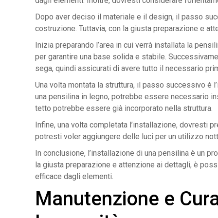
dagli elementi. Inoltre, dovresti considerare l’orienta
Dopo aver deciso il materiale e il design, il passo su
costruzione. Tuttavia, con la giusta preparazione e att
Inizia preparando l’area in cui verrà installata la pens
per garantire una base solida e stabile. Successivament
sega, quindi assicurati di avere tutto il necessario prim
Una volta montata la struttura, il passo successivo è l
una pensilina in legno, potrebbe essere necessario insta
tetto potrebbe essere già incorporato nella struttura.
Infine, una volta completata l’installazione, dovresti 
potresti voler aggiungere delle luci per un utilizzo no
In conclusione, l’installazione di una pensilina è un p
la giusta preparazione e attenzione ai dettagli, è pos
efficace dagli elementi.
Manutenzione e Cura d