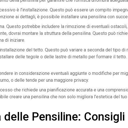
mento della pensilina per garantire che fornisca un’ombra adeguata
ccessivo è l’installazione. Questo può essere un compito impegnat
enzione ai dettagli, è possibile installare una pensilina con succ
ilina. Questo potrebbe includere la rimozione di eventuali ostacol
e, dovrai montare la struttura della pensilina. Questo può richie
a di iniziare.
’installazione del tetto. Questo può variare a seconda del tipo di
llare delle tegole o delle lastre di metallo per formare il tetto. S
prendere in considerazione eventuali aggiunte o modifiche per migl
tturno, o delle tende per una maggiore privacy.
rocesso che richiede una pianificazione accurata e una comprension
sibile creare una pensilina che non solo migliora l’estetica del t
elle Pensiline: Consigli P