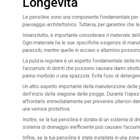
Longevità
Le pensiline sono una componente fondamentale per mol
paesaggio architettonico. Tuttavia, per garantire che l
Innanzitutto, è importante considerare il materiale della 
Ogni materiale ha le sue specifiche esigenze di manute
parassiti, mentre quelle in acciaio o alluminio possono
La pulizia regolare è un aspetto fondamentale della m
l’accumulo di detriti che possono causare danni struttu
panno morbido o una spazzola. Evita l’uso di detergent
Un altro aspetto importante della manutenzione delle 
dell’inizio della stagione delle piogge. Durante l’isp
affrontarlo immediatamente per prevenire ulteriori dann
una vernice protettiva.
Inoltre, se la tua pensilina è dotata di un sistema di d
sistema di drenaggio inefficiente può causare l’accumul
Infine, se la tua pensilina è stata installata in una z